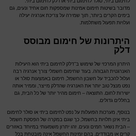
לחימום ביתי, סולר לחימום ביתי או דלק לחימום ביתי.
מדובר בשיטות חימום אמינות שמספקות חום אחיד ונעים, גם
בימים הקרים ביותר, תוך שמירה על צריכת אנרגיה יעילה
ועלויות תפעול משתלמות.
היתרונות של חימום מבוסס
דלק
היתרון המרכזי של שימוש ב־דלק לחימום ביתי הוא היעילות
האנרגטית הגבוהה. בעוד שחימום חשמלי צורך אנרגיה רבה
ועלול להכביד על חשבון החשמל, חימום באמצעות סולר או
נפט מנצל טוב יותר את האנרגיה שהדלק מייצר, וממיר אותה
ישירות לחום. התוצאה – חימום מהיר יותר של כל הבית, גם
בחללים גדולים.
בנוסף, מערכות הפועלות על נפט לחימום ביתי או סולר לחימום
ביתי אינן תלויות בחשמל, כך שגם במקרה של הפסקת חשמל
– הבית נשאר חמים ונעים. זהו יתרון משמעותי במיוחד באזורים
קרים או מבודדים, בהם זמינות החשמל אינה מובטחת בכל