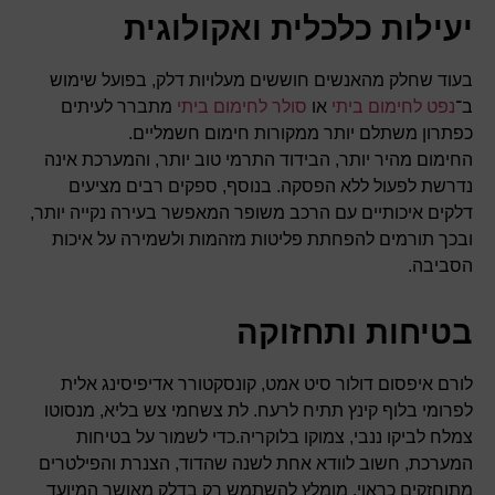
יעילות כלכלית ואקולוגית
בעוד שחלק מהאנשים חוששים מעלויות דלק, בפועל שימוש
ב־
נפט לחימום ביתי
או
סולר לחימום ביתי
מתברר לעיתים
כפתרון משתלם יותר ממקורות חימום חשמליים.
החימום מהיר יותר, הבידוד התרמי טוב יותר, והמערכת אינה
נדרשת לפעול ללא הפסקה. בנוסף, ספקים רבים מציעים
דלקים איכותיים עם הרכב משופר המאפשר בעירה נקייה יותר,
ובכך תורמים להפחתת פליטות מזהמות ולשמירה על איכות
הסביבה.
בטיחות ותחזוקה
לורם איפסום דולור סיט אמט, קונסקטורר אדיפיסינג אלית
לפרומי בלוף קינץ תתיח לרעח. לת צשחמי צש בליא, מנסוטו
צמלח לביקו ננבי, צמוקו בלוקריה.כדי לשמור על בטיחות
המערכת, חשוב לוודא אחת לשנה שהדוד, הצנרת והפילטרים
מתוחזקים כראוי. מומלץ להשתמש רק בדלק מאושר המיועד