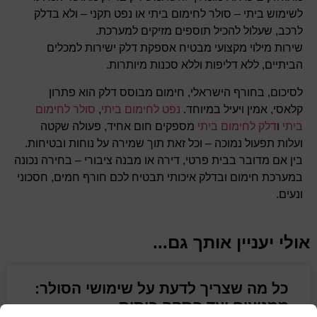
לשימוש ביתי – סולר לחימום ביתי או נפט תקני – ולא בדלק
לרכב, שעלול להכיל תוספים מזיקים למערכת.
שירות מילוי מקצועי מבטיח אספקת דלק ישירות למכלים
הביתיים, ללא דליפות וללא סכנות מיותרות.
לסיכום, בחורף הישראלי, חימום מבוסס דלק הוא פתרון
קלאסי, אמין ויעיל במיוחד.
נפט לחימום ביתי
,
סולר לחימום
ביתי
ו
דלק לחימום ביתי
מספקים חום אחיד, פעולה שקטה
ועלות תפעול נמוכה – וכל זאת תוך שמירה על נוחות ובטיחות.
בין אם מדובר בבית פרטי, דירה או מבנה ציבורי – בחירה נכונה
במערכת חימום ובדלק איכותי תבטיח לכם חורף חמים, חסכוני
ונעים.
אולי יעניין אותך גם...
כל מה שצריך לדעת על שימושי הסולר:
ממנועים ועד הסקה ביתית