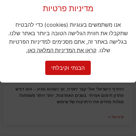
מדיניות פרטיות
הסולר הוא אחד ממקורות האנרגיה החיוניים והנפוצים ביותר
בעולם המודרני. אף על פי שרבים מאיתנו פוגשים אותו בעיקר
בתחנות הדלק, השימושים שלו רחבים בהרבה ומשתרעים
אנו משתמשים בעוגיות (cookies) כדי להבטיח
שתקבלו את חווית הגלישה הטובה ביותר באתר שלנו.
קרא עוד »
בגלישה באתר זה, אתם מסכימים למדיניות הפרטיות
שלנו.
קראו את המדיניות המלאה כאן.
נפט לקמין – חימום חכם, חסכוני וירוק
הבנתי וקיבלתי
לבית המודרני
החורף הישראלי אולי קצר יחסית, אך כשהוא מגיע – הוא דורש
פתרון חימום אמיתי. בשנים האחרונות, יותר ויותר משפחות
מגלות מחדש את היתרונות של שימוש
קרא עוד »