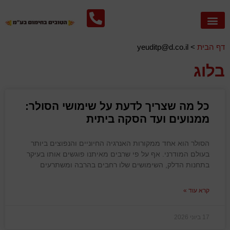
צור קשר
אספקת סולר
עמוד הבית
חימום הבית
אספקת נפט לקמין והסקה
שירותים נוספים
דף הבית
>
yeuditp@d.co.il
בלוג
כל מה שצריך לדעת על שימושי הסולר:
ממנועים ועד הסקה ביתית
הסולר הוא אחד ממקורות האנרגיה החיוניים והנפוצים ביותר
בעולם המודרני. אף על פי שרבים מאיתנו פוגשים אותו בעיקר
בתחנות הדלק, השימושים שלו רחבים בהרבה ומשתרעים
קרא עוד »
17 ביוני 2026