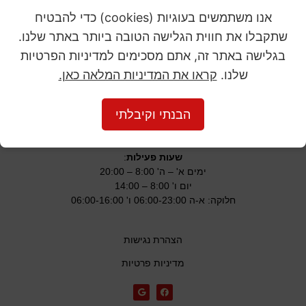
אנו משתמשים בעוגיות (cookies) כדי להבטיח
שתקבלו את חווית הגלישה הטובה ביותר באתר שלנו.
08-8680684
בגלישה באתר זה, אתם מסכימים למדיניות הפרטיות
שימו לב למספר החדש שלנו
שלנו.
קראו את המדיניות המלאה כאן.
Hatovimbahimum@gmail.com
הבנתי וקיבלתי
כתובת
: המייסדים 12
חצב
שעות פעילות
:
ימים א' – ה' 8:00 – 20:00
יום ו' 8:00 – 14:00
חלוקה: א-ה 06:00-23:00 ו' 06:00-16:00
הצהרת נגישות
מדיניות פרטיות